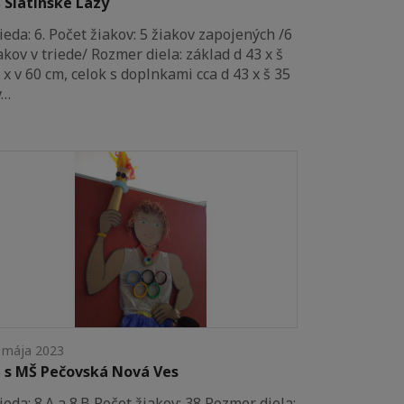
 Slatinské Lazy
ieda: 6. Počet žiakov: 5 žiakov zapojených /6
akov v triede/ Rozmer diela: základ d 43 x š
 x v 60 cm, celok s doplnkami cca d 43 x š 35
v…
 mája 2023
 s MŠ Pečovská Nová Ves
ieda: 8.A a 8.B Počet žiakov: 38 Rozmer diela: