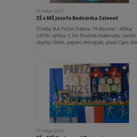
31 mája 2023
ZŠ s MŠ Jozefa Bednárika Zeleneč
Trieda: 8.A Počet žiakov: 19 Rozmer : dĺžka:
2,07m ,výška: 1,7m Použité materiály: kartón
zbytky látok, papier, tetrapak, plast Opis die
…
31 mája 2023