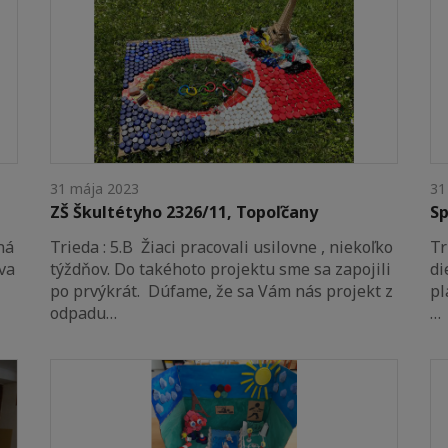
31 mája 2023
31
ZŠ Škultétyho 2326/11, Topoľčany
Sp
ná
Trieda : 5.B Žiaci pracovali usilovne , niekoľko
Tr
va
týždňov. Do takéhoto projektu sme sa zapojili
di
po prvýkrát. Dúfame, že sa Vám nás projekt z
pl
odpadu…
…