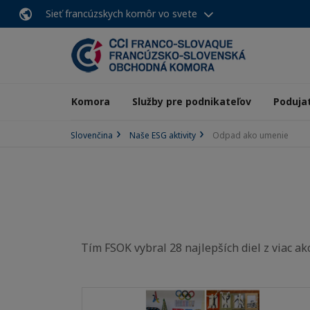
Sieť francúzskych komôr vo svete
Komora
Služby pre podnikateľov
Poduja
Slovenčina
Naše ESG aktivity
Odpad ako umenie
Tím FSOK vybral 28 najlepších diel z viac a