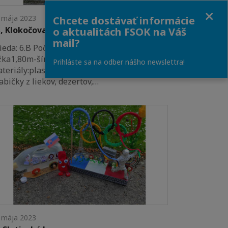
Close
 mája 2023
Chcete dostávať informácie
, Klokočova742/15, Hnúšťa
o aktualitách FSOK na Váš
mail?
ieda: 6.B Počet žiakov :15 Rozmer diela:
žka1,80m-šírka 1m,použité
Prihláste sa na odber nášho newslettra!
teriály:plastové vrchnáčiky,obaly z vajec,
abičky z liekov, dezertov,…
 mája 2023