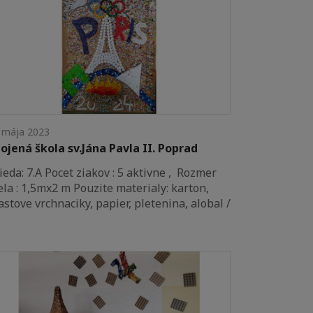
 mája 2023
ojená škola sv.Jána Pavla II. Poprad
ieda: 7.A Pocet ziakov : 5 aktivne , Rozmer
ela : 1,5mx2 m Pouzite materialy: karton,
astove vrchnaciky, papier, pletenina, alobal /