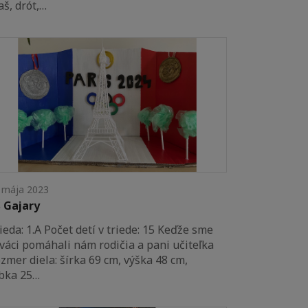
iaš, drót,…
 mája 2023
 Gajary
ieda: 1.A Počet detí v triede: 15 Keďže sme
váci pomáhali nám rodičia a pani učiteľka
zmer diela: šírka 69 cm, výška 48 cm,
bka 25…