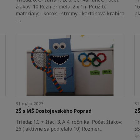
žiakov: 10 Rozmer diela: 2 x 1m Použité
16
materiály: - korok - stromy - kartónová krabica
pl
-…
31 mája 2023
31
ZŠ s MŠ Dostojevského Poprad
ZŠ
Trieda: 1.C + žiaci 3. A 4. ročníka Počet žiakov:
Tr
26 ( aktívne sa podieľalo 10) Rozmer…
55
kr