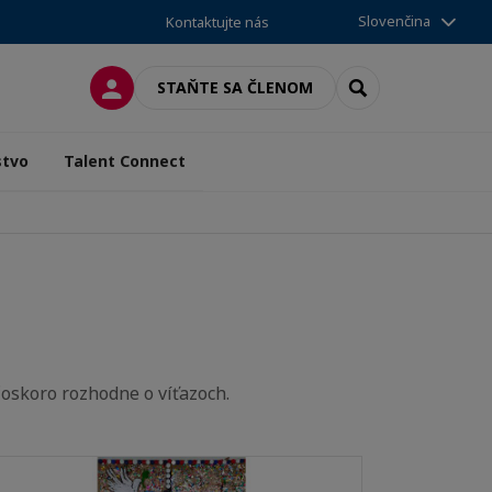
Slovenčina
Kontaktujte nás
PRIHLÁSENIE
SEARCH
STAŇTE SA ČLENOM
stvo
Talent Connect
čoskoro rozhodne o víťazoch.