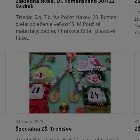
Základná škola, Ul. Komenského 307/22,
ZŠ
Svidník
Tr
Trieda: 5.b, 7.b, 9.a Počet žiakov: 20 Rozmer
ži
diela: oblečenie veľkosť S, M Použité
16
materiály: papier, hliníková fólia, plastové
x 
fľaše,…
31 mája 2023
31
Špeciálna ZŠ, Trebišov
ZŠ
Trieda: 8. C- variant B, 6. CC- variant C Počet
Tr