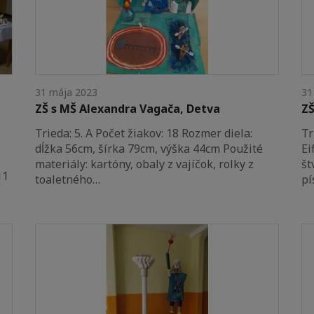
31 mája 2023
31
ZŠ s MŠ Alexandra Vagača, Detva
ZŠ
Trieda: 5. A Počet žiakov: 18 Rozmer diela:
Tr
dĺžka 56cm, šírka 79cm, výška 44cm Použité
Ei
materiály: kartóny, obaly z vajíčok, rolky z
št
11
toaletného…
pí