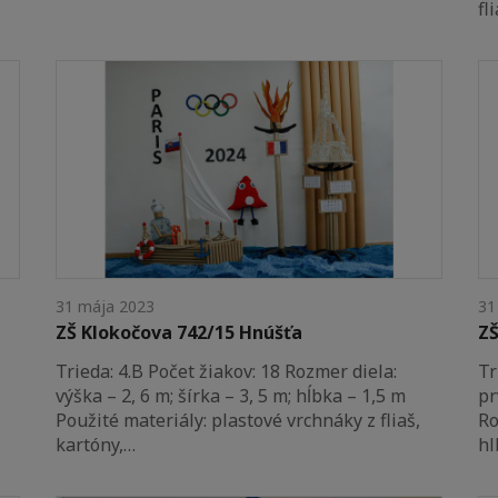
fl
31 mája 2023
31
ZŠ Klokočova 742/15 Hnúšťa
ZŠ
Trieda: 4.B Počet žiakov: 18 Rozmer diela:
Tr
výška – 2, 6 m; šírka – 3, 5 m; hĺbka – 1,5 m
pr
Použité materiály: plastové vrchnáky z fliaš,
Ro
kartóny,…
hl