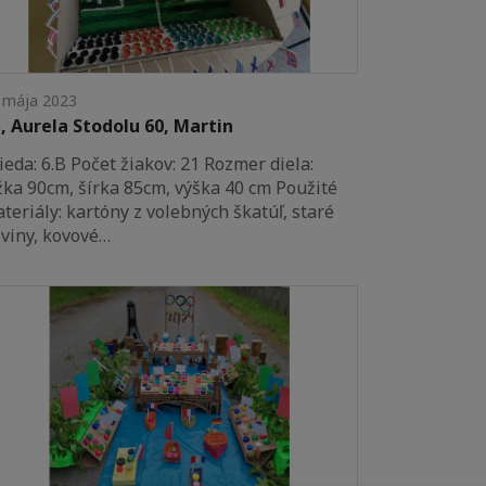
 mája 2023
, Aurela Stodolu 60, Martin
ieda: 6.B Počet žiakov: 21 Rozmer diela:
žka 90cm, šírka 85cm, výška 40 cm Použité
teriály: kartóny z volebných škatúľ, staré
viny, kovové…