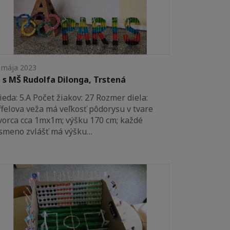
 mája 2023
 s MŠ Rudolfa Dilonga, Trstená
ieda: 5.A Počet žiakov: 27 Rozmer diela:
ffelova veža má veľkosť pôdorysu v tvare
vorca cca 1mx1m; výšku 170 cm; každé
smeno zvlášť má výšku…