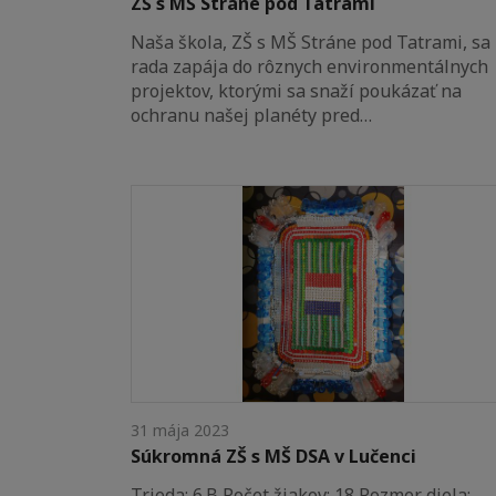
ZŠ s MŠ Stráne pod Tatrami
Naša škola, ZŠ s MŠ Stráne pod Tatrami, sa
rada zapája do rôznych environmentálnych
projektov, ktorými sa snaží poukázať na
ochranu našej planéty pred…
31 mája 2023
Súkromná ZŠ s MŠ DSA v Lučenci
Trieda: 6.B Počet žiakov: 18 Rozmer diela: