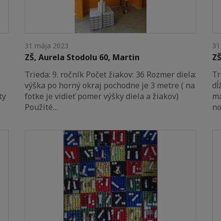
31 mája 2023
31
ZŠ, Aurela Stodolu 60, Martin
ZŠ
Trieda: 9. ročník Počet žiakov: 36 Rozmer diela:
Tr
výška po horný okraj pochodne je 3 metre ( na
dĺ
ty
fotke je vidieť pomer výšky diela a žiakov)
ma
Použité…
no