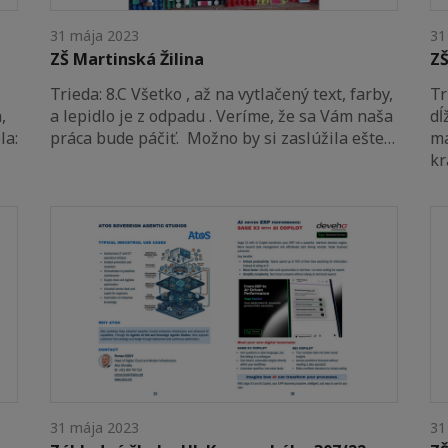
31 mája 2023
31
ZŠ Martinská Žilina
ZŠ
Trieda: 8.C Všetko , až na vytlačený text, farby,
Tr
,
a lepidlo je z odpadu . Veríme, že sa Vám naša
dĺ
la:
práca bude páčiť. Možno by si zaslúžila ešte…
ma
kr
31 mája 2023
31