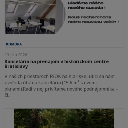
KOMORA
13 júla 2026
Kancelária na prenájom v historickom centre
Bratislavy
V našich priestoroch FSOK na Klariskej ulici sa nám
uvoľnila útulná kancelária (15,6 m² s dvomi
oknami).Radi v nej privítame nového podnájomníka –
či…