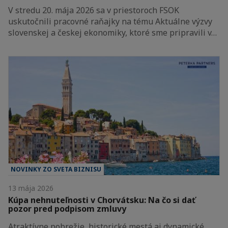
V stredu 20. mája 2026 sa v priestoroch FSOK
uskutočnili pracovné raňajky na tému Aktuálne výzvy
slovenskej a českej ekonomiky, ktoré sme pripravili v…
NOVINKY ZO SVETA BIZNISU
13 mája 2026
Kúpa nehnuteľnosti v Chorvátsku: Na čo si dať
pozor pred podpisom zmluvy
Atraktívne pobrežie, historické mestá aj dynamické