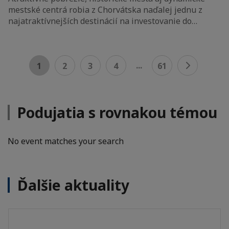
mestské centrá robia z Chorvátska naďalej jednu z
najatraktívnejších destinácií na investovanie do…
...
1
2
3
4
61
Podujatia s rovnakou témou
No event matches your search
Ďalšie aktuality