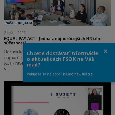
NAŠE PODUJATIA
21 júna 2026
EQUAL PAY ACT - Jedna z najhorúcejších HR tém
súčasnosti
Close
Horúca káva, čerstvé raňajkové dobroty a jedna z
Chcete dostávať informácie
najhorúcejších HR tém súčasnosti - EQUAL PAY
o aktualitách FSOK na Váš
ACT.Práve v takejto atmosfére sme spolu s EY Slovakia
mail?
v…
Prihláste sa na odber nášho newslettra!