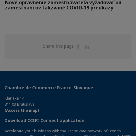
Nové oprávnenie zamestnávateľa vyžadovať od
zamestnancov takzvané COVID-19 preukazy
Share
Share
Share this page
on
on
Facebook
Linkedin
Chambre de Commerce Franco-Slovaque
Klariská 14
811 03 Bratislava
(Access the map)
Download CCIFI Connect application
Accelerate your business with the 1st private network of French