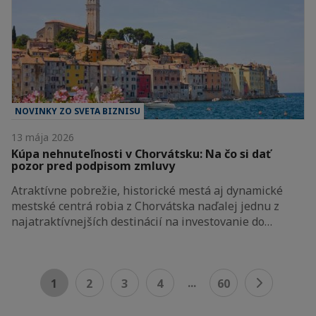
NOVINKY ZO SVETA BIZNISU
13 mája 2026
Kúpa nehnuteľnosti v Chorvátsku: Na čo si dať
pozor pred podpisom zmluvy
Atraktívne pobrežie, historické mestá aj dynamické
mestské centrá robia z Chorvátska naďalej jednu z
najatraktívnejších destinácií na investovanie do…
...
1
2
3
4
60