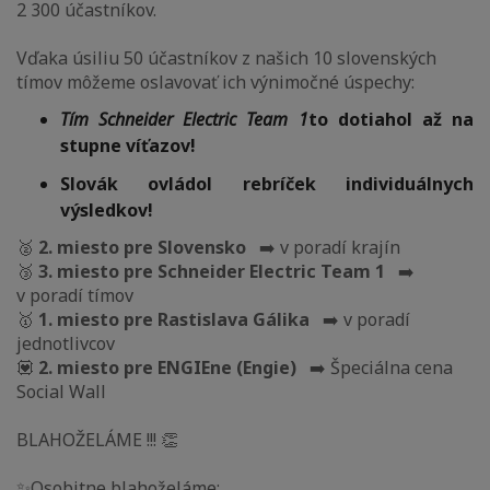
2 300 účastníkov.
Vďaka úsiliu 50 účastníkov z našich 10 slovenských
tímov môžeme oslavovať ich výnimočné úspechy:
Tím Schneider Electric Team 1
to dotiahol až na
stupne víťazov!
Slovák ovládol rebríček individuálnych
výsledkov!
🥈
2. miesto pre Slovensko
➡️ v poradí krajín
🥉
3. miesto pre Schneider Electric Team 1
➡️
v poradí tímov
🥇
1. miesto pre Rastislava Gálika
➡️ v poradí
jednotlivcov
💟
2. miesto pre ENGIEne (Engie)
➡️ Špeciálna cena
Social Wall
BLAHOŽELÁME !!! 👏
✨Osobitne blahoželáme: