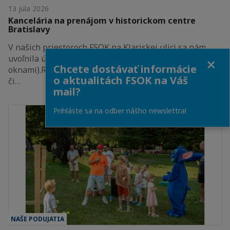
13 júla 2026
Kancelária na prenájom v historickom centre
Bratislavy
V našich priestoroch FSOK na Klariskej ulici sa nám
uvoľnila útulná kancelária (15,6 m² s dvomi
Close
Chcete dostávať informácie
oknami).Radi v nej privítame nového podnájomníka –
o aktualitách FSOK na Váš
či…
mail?
Prihláste sa na odber nášho newslettra!
NAŠE PODUJATIA