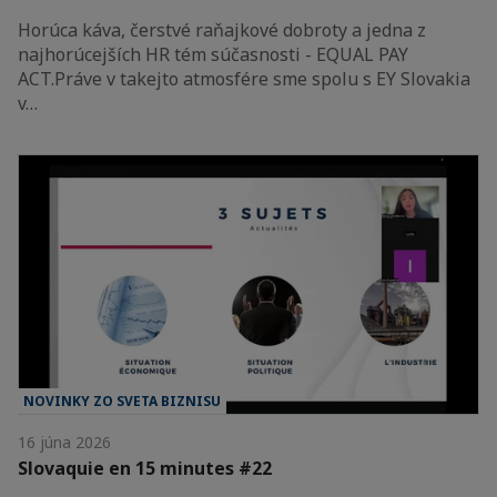
Horúca káva, čerstvé raňajkové dobroty a jedna z
najhorúcejších HR tém súčasnosti - EQUAL PAY
ACT.Práve v takejto atmosfére sme spolu s EY Slovakia
v…
NOVINKY ZO SVETA BIZNISU
16 júna 2026
Slovaquie en 15 minutes #22