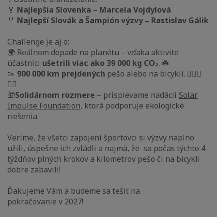
🏅
Najlepšia Slovenka – Marcela Vojdylová
🏅
Najlepší Slovák a Šampión výzvy – Rastislav Gálik
Challenge je aj o:
🌍 Reálnom dopade na planétu – vďaka aktivite
účastníci
ušetrili viac ako 39 000 kg CO₂
. ☘️
👟
900 000 km prejdených
pešo alebo na bicykli. 🏃🏻‍♂️
🚴‍♂️
🎁
Solidárnom rozmere
– prispievame nadácii
Solar
Impulse Foundation
, ktorá podporuje ekologické
riešenia
Veríme, že všetci zapojení športovci si výzvy naplno
užili, úspešne ich zvládli a najmä, že sa počas týchto 4
týždňov plných krokov a kilometrov pešo či na bicykli
dobre zabavili!
Ďakujeme Vám a budeme sa tešiť na
pokračovanie v 2027!