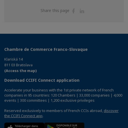
Share
Share
Share this page
on
on
Facebook
Linkedin
Chambre de Commerce Franco-Slovaque
Klariská 14
811 03 Bratislava
(Access the map)
Download CCIFI Connect application
Accelerate your business with the 1st private network of French
companies in 95 countries: 120 Chambers | 33,000 companies | 4,000
events | 300 committees | 1,200 exclusive privileges
Reserved exclusively to members of French CCIs abroad,
discover
the CCIFI Connect app
.