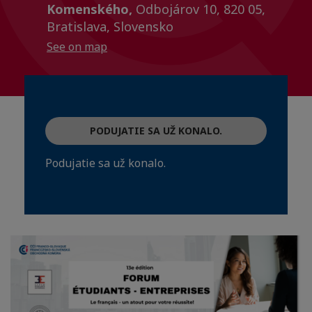
Komenského,
Odbojárov 10, 820 05,
Bratislava, Slovensko
See on map
PODUJATIE SA UŽ KONALO.
Podujatie sa už konalo.