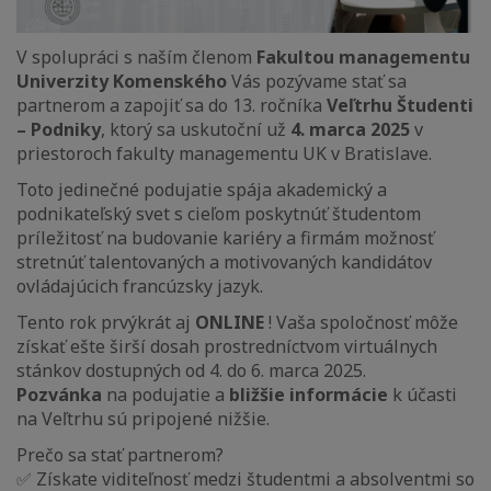
V spolupráci s naším členom
Fakultou managementu
Univerzity Komenského
Vás pozývame stať sa
partnerom a zapojiť sa do 13. ročníka
Veľtrhu Študenti
– Podniky
, ktorý sa uskutoční už
4. marca 2025
v
priestoroch fakulty managementu UK v Bratislave.
Toto jedinečné podujatie spája akademický a
podnikateľský svet s cieľom poskytnúť študentom
príležitosť na budovanie kariéry a firmám možnosť
stretnúť talentovaných a motivovaných kandidátov
ovládajúcich francúzsky jazyk.
Tento rok prvýkrát aj
ONLINE
! Vaša spoločnosť môže
získať ešte širší dosah prostredníctvom virtuálnych
stánkov dostupných od 4. do 6. marca 2025.
Pozvánka
na podujatie a
bližšie informácie
k účasti
na Veľtrhu sú pripojené nižšie.
Prečo sa stať partnerom?
✅ Získate viditeľnosť medzi študentmi a absolventmi so