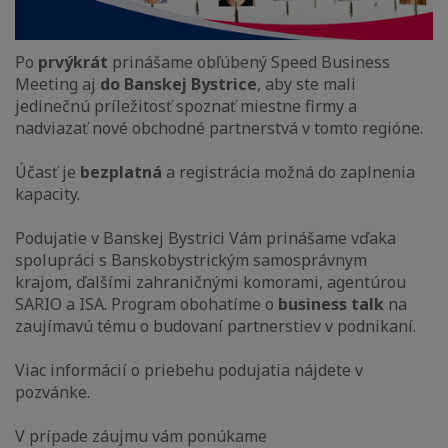
Po
prvýkrát
prinášame obľúbený Speed Business
Meeting aj
do Banskej Bystrice
, aby ste mali
jedinečnú príležitosť spoznať miestne firmy a
nadviazať nové obchodné partnerstvá v tomto regióne.
Účasť je
bezplatná
a registrácia možná do zaplnenia
kapacity.
Podujatie v Banskej Bystrici Vám prinášame vďaka
spolupráci s Banskobystrickým samosprávnym
krajom, ďalšími zahraničnými komorami, agentúrou
SARIO a ISA. Program obohatíme o
business talk
na
zaujímavú tému o budovaní partnerstiev v podnikaní.
Viac informácií o priebehu podujatia nájdete v
pozvánke.
V prípade záujmu vám ponúkame