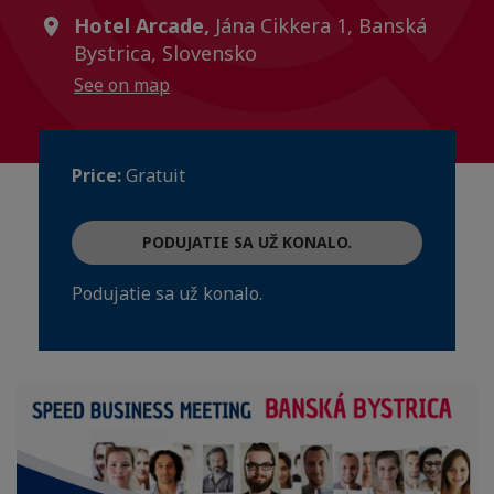
Hotel Arcade,
Jána Cikkera 1, Banská
Bystrica, Slovensko
See on map
Price:
Gratuit
PODUJATIE SA UŽ KONALO.
Podujatie sa už konalo.