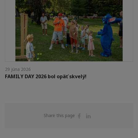
29 júna 2026
FAMILY DAY 2026 bol opäť skvelý!
Share
Share
Share this page
on
on
Facebook
Linkedin