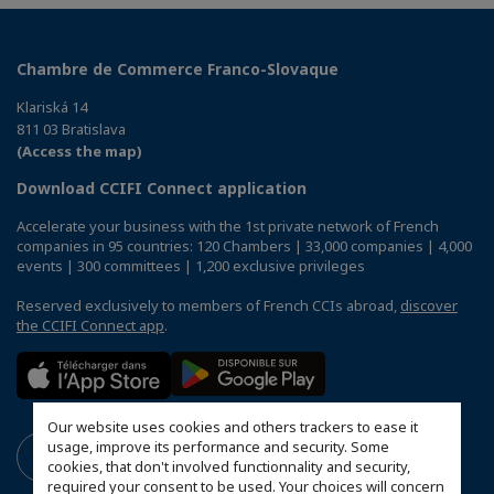
Chambre de Commerce Franco-Slovaque
Klariská 14
811 03 Bratislava
(Access the map)
Download CCIFI Connect application
Accelerate your business with the 1st private network of French
companies in 95 countries: 120 Chambers | 33,000 companies | 4,000
events | 300 committees | 1,200 exclusive privileges
Reserved exclusively to members of French CCIs abroad,
discover
the CCIFI Connect app
.
Our website uses cookies and others trackers to ease it
usage, improve its performance and security. Some
cookies, that don't involved functionnality and security,
required your consent to be used. Your choices will concern