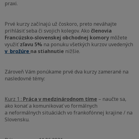
praxi.
Prvé kurzy začínajú už čoskoro, preto neváhajte
prihlásiť seba či svojich kolegov. Ako
členovia
Francúzsko-slovenskej obchodnej komory
môžete
využiť
zľavu 5%
na ponuku všetkých kurzov uvedených
v brožúre
na stiahnutie
nižšie.
Zároveň Vám ponúkame prvé dva kurzy zamerané na
nasledovné témy:
Kurz 1 :
Práca v medzinárodnom tíme
– naučte sa,
ako konať a komunikovať vo formálnych
a neformálnych situáciách vo frankofónnej krajine / na
Slovensku.