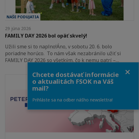
NAŠE PODUJATIA
29 júna 2026
FAMILY DAY 2026 bol opäť skvelý!
Užili sme si to naplno!Áno, v sobotu 20. 6. bolo
poriadne horúco. To nám však nezabránilo užiť si
FAMILY DAY 2026 so všetkým, čo k nemu patrí –…
Close
Chcete dostávať informácie
o aktualitách FSOK na Váš
mail?
Prihláste sa na odber nášho newslettra!