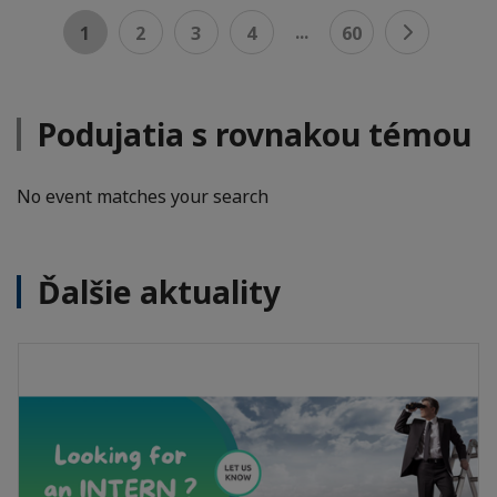
...
1
2
3
4
60
Podujatia s rovnakou témou
No event matches your search
Ďalšie aktuality