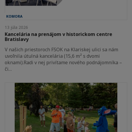
KOMORA
13 júla 2026
Kancelária na prenájom v historickom centre
Bratislavy
V našich priestoroch FSOK na Klariskej ulici sa nám
uvoľnila útulná kancelária (15,6 m² s dvomi
oknami).Radi v nej privítame nového podnájomníka –
či…