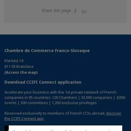
Share
Share
Share this page
on
on
Facebook
Linkedin
Chambre de Commerce Franco-Slovaque
Klariská 14
811 03 Bratislava
(Access the map)
Download CCIFI Connect application
Accelerate your business with the 1st private network of French
companies in 95 countries: 120 Chambers | 33,000 companies | 4,000
events | 300 committees | 1,200 exclusive privileges
Reserved exclusively to members of French CCIs abroad,
discover
the CCIFI Connect app
.