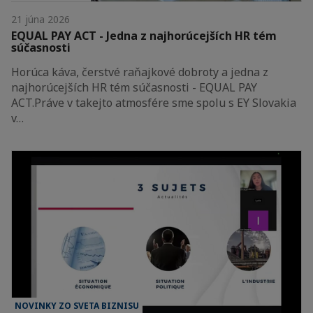
21 júna 2026
EQUAL PAY ACT - Jedna z najhorúcejších HR tém
súčasnosti
Horúca káva, čerstvé raňajkové dobroty a jedna z
najhorúcejších HR tém súčasnosti - EQUAL PAY
ACT.Práve v takejto atmosfére sme spolu s EY Slovakia
v…
NOVINKY ZO SVETA BIZNISU