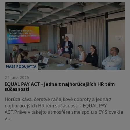
NAŠE PODUJATIA
21 júna 2026
EQUAL PAY ACT - Jedna z najhorúcejších HR tém
súčasnosti
Horúca káva, čerstvé raňajkové dobroty a jedna z
najhorúcejších HR tém súčasnosti - EQUAL PAY
ACT.Práve v takejto atmosfére sme spolu s EY Slovakia
v…