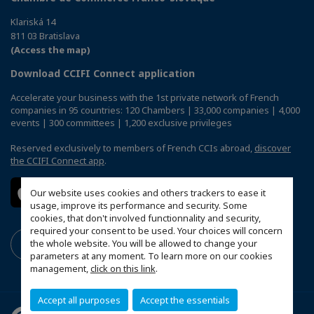
Klariská 14
811 03 Bratislava
(Access the map)
Download CCIFI Connect application
Accelerate your business with the 1st private network of French
companies in 95 countries: 120 Chambers | 33,000 companies | 4,000
events | 300 committees | 1,200 exclusive privileges
Reserved exclusively to members of French CCIs abroad,
discover
the CCIFI Connect app
.
Our website uses cookies and others trackers to ease it
usage, improve its performance and security. Some
cookies, that don't involved functionnality and security,
required your consent to be used. Your choices will concern
the whole website. You will be allowed to change your
parameters at any moment. To learn more on our cookies
management,
click on this link
.
Accept all purposes
Accept the essentials