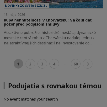
NOVINKY ZO SVETA BIZNISU
13 mája 2026
Kúpa nehnuteľnosti v Chorvátsku: Na čo si dať
pozor pred podpisom zmluvy
Atraktívne pobrežie, historické mestá aj dynamické
mestské centrá robia z Chorvátska naďalej jednu z
najatraktívnejších destinácií na investovanie do…
...
1
2
3
4
60
Podujatia s rovnakou témou
No event matches your search