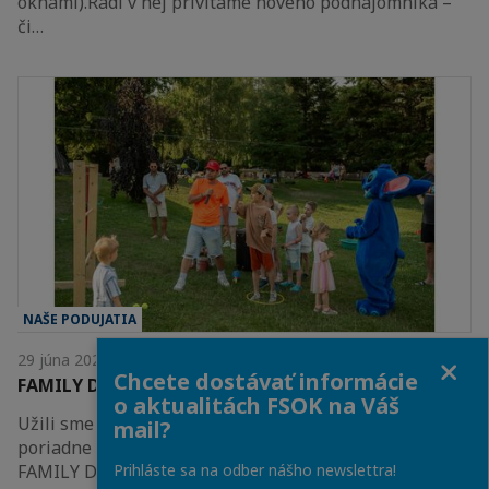
oknami).Radi v nej privítame nového podnájomníka –
či…
NAŠE PODUJATIA
Close
29 júna 2026
Chcete dostávať informácie
FAMILY DAY 2026 bol opäť skvelý!
o aktualitách FSOK na Váš
Užili sme si to naplno!Áno, v sobotu 20. 6. bolo
mail?
poriadne horúco. To nám však nezabránilo užiť si
Prihláste sa na odber nášho newslettra!
FAMILY DAY 2026 so všetkým, čo k nemu patrí –…