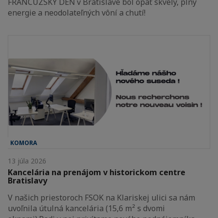
FRANCÚZSKY DEŇ v Bratislave bol opäť skvelý, plný
energie a neodolateľných vôní a chutí!
KOMORA
13 júla 2026
Kancelária na prenájom v historickom centre
Bratislavy
V našich priestoroch FSOK na Klariskej ulici sa nám
uvoľnila útulná kancelária (15,6 m² s dvomi