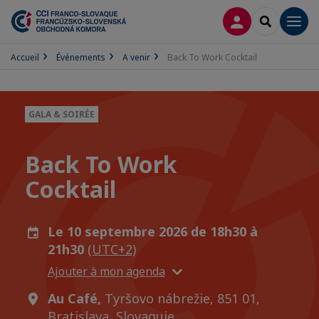
CONNEXION
RECHERCH
Men
Accueil
Événements
A venir
Back To Work Cocktail
GALA & SOIRÉE
Back To Work
Cocktail
Le 10 septembre 2026 de 18h30 à
21h30
(UTC+2)
Ajouter à mon agenda
Au Café,
Tyršovo nábrežie, 851 01,
Bratislava, Slovaquie