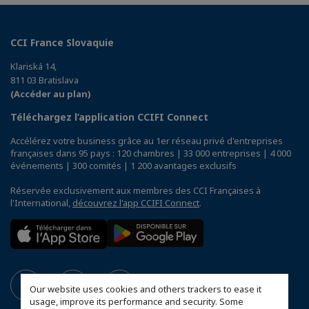
CCI France Slovaquie
Klariská 14,
811 03 Bratislava
(Accéder au plan)
Téléchargez l’application CCIFI Connect
Accélérez votre business grâce au 1er réseau privé d'entreprises
françaises dans 95 pays : 120 chambres | 33 000 entreprises | 4 000
événements | 300 comités | 1 200 avantages exclusifs
Réservée exclusivement aux membres des CCI Françaises à
l'International,
découvrez l'app CCIFI Connect
.
Our website uses cookies and others trackers to ease it
usage, improve its performance and security. Some