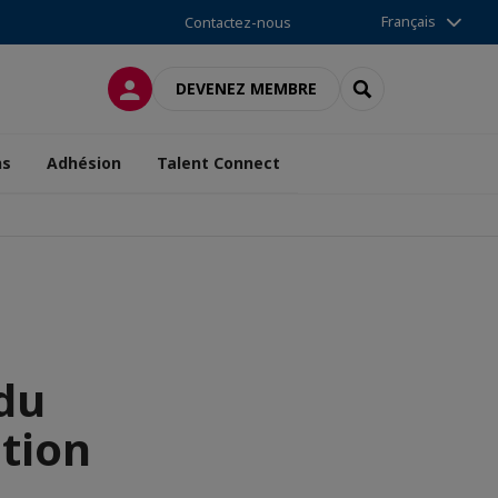
Français
Contactez-nous
CONNEXION
RECHERCHER
DEVENEZ MEMBRE
ns
Adhésion
Talent Connect
 du
tion