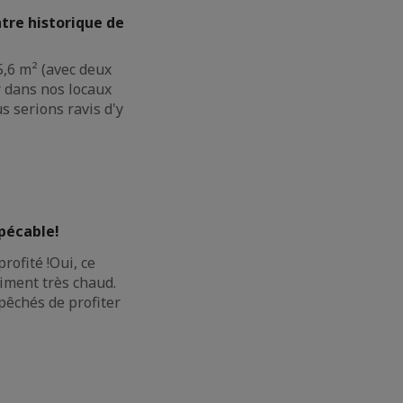
ntre historique de
,6 m² (avec deux
r dans nos locaux
s serions ravis d'y
pécable!
ofité !Oui, ce
aiment très chaud.
pêchés de profiter