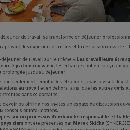
éjeuner de travail se transforme en déjeuner professionne
 captivant, les expériences riches et la discussion ouverte –
t-déjeuner de travail sur le thème
« Les travailleurs étrang
e intégration réussie »
, les échanges ont été si dynamiqu
t prolongée jusqu’au déjeuner.
non seulement l’emploi des étrangers, mais aussi la législa
elations au travail et en dehors, ainsi que les autres défis a
onfrontés dans ce domaine.
d’avoir pu offrir à nos invités un espace de discussion ouve
x conseils et informations.
iques sur un processus d’embauche responsable et fiable
 pays tiers
ont été présentés par
Marek Skička
(SYNERGIE)
RKA PARTNERS) nous a aidés à mieux comprendre la partie l