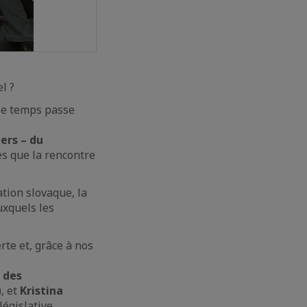
l ?
 le temps passe
ers – du
es que la rencontre
tion slovaque, la
uxquels les
rte et, grâce à nos
 des
, et
Kristina
égislative.