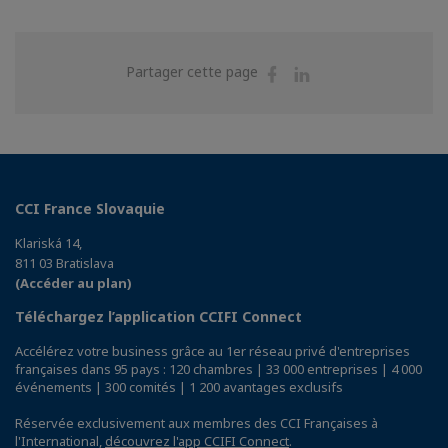
Partager
Partager
Partager cette page
sur
sur
Facebook
Linkedin
CCI France Slovaquie
Klariská 14,
811 03 Bratislava
(Accéder au plan)
Téléchargez l’application CCIFI Connect
Accélérez votre business grâce au 1er réseau privé d'entreprises
françaises dans 95 pays : 120 chambres | 33 000 entreprises | 4 000
événements | 300 comités | 1 200 avantages exclusifs
Réservée exclusivement aux membres des CCI Françaises à
l'International,
découvrez l'app CCIFI Connect
.