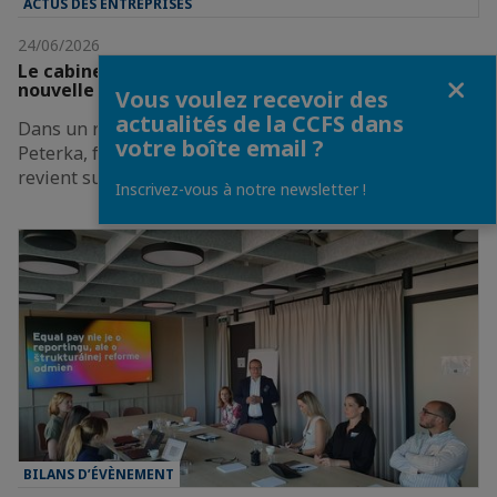
ACTUS DES ENTREPRISES
24/06/2026
Le cabinet PETERKA & PARTNERS est fier d'ouvrir sa
Fermer
nouvelle agence à Vienne.
Vous voulez recevoir des
actualités de la CCFS dans
Dans un récent entretien avec legalweb.cz, Ondrej
votre boîte email ?
Peterka, fondateur et associé gérant du cabinet,
revient sur l'importance de cette expansion et…
Inscrivez-vous à notre newsletter !
BILANS D’ÉVÈNEMENT