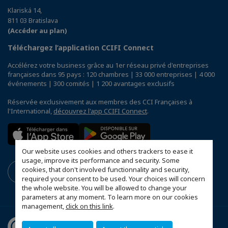
Klariská 14,
811 03 Bratislava
(Accéder au plan)
Téléchargez l’application CCIFI Connect
Accélérez votre business grâce au 1er réseau privé d'entreprises
françaises dans 95 pays : 120 chambres | 33 000 entreprises | 4 000
événements | 300 comités | 1 200 avantages exclusifs
Réservée exclusivement aux membres des CCI Françaises à
l'International,
découvrez l'app CCIFI Connect
.
Our website uses cookies and others trackers to ease it
usage, improve its performance and security. Some
cookies, that don't involved functionnality and security,
required your consent to be used. Your choices will concern
the whole website. You will be allowed to change your
parameters at any moment. To learn more on our cookies
management,
click on this link
.