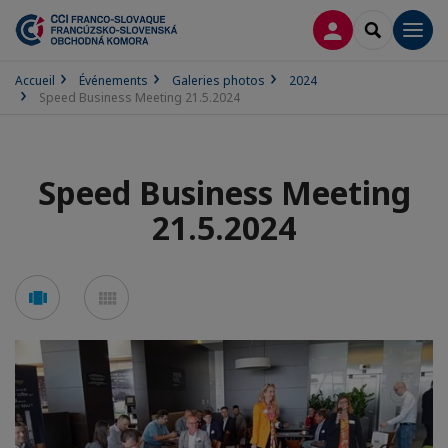
CONNEXION
RECHERCH
Men
Accueil
Événements
Galeries photos
2024
Speed Business Meeting 21.5.2024
Speed Business Meeting
21.5.2024
Voir
Voir
en
en
mode
mode
carousel
mosaïque