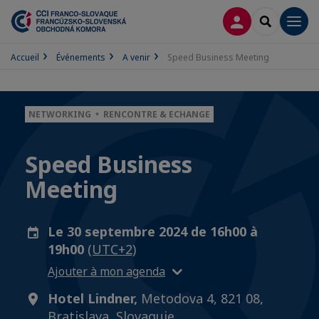
CONNEXION
RECHERCH
Men
Accueil
Événements
A venir
Speed Business Meeting
NETWORKING • RENCONTRE & ECHANGE
Speed Business
Meeting
Le 30 septembre 2024 de 16h00 à
19h00
(UTC+2)
Ajouter à mon agenda
Hotel Lindner,
Metodova 4, 821 08,
Bratislava, Slovaquie