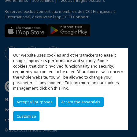
événements | 300 comités | 1 200 avantages exclusifs
Réservée exclusivement aux membres des CCI Françaises à
l'International,
découvrez l'app CCIFI Connect
.
Our website uses cookies and others trackers to ease it
usage, improve its performance and security. Some
cookies, that don't involved functionnality and security,
required your consent to be used. Your choices will concern
the whole website. You will be allowed to change your
parameters at any moment. To learn more on our cookies
management,
click on this link
.
Plan du site
Statuts de la CCFS
Accept all purposes
Accept the essentials
Politique de confidentialité
Customize
Configurer vos préférences cookies
© 2026 CCI France Slovaquie