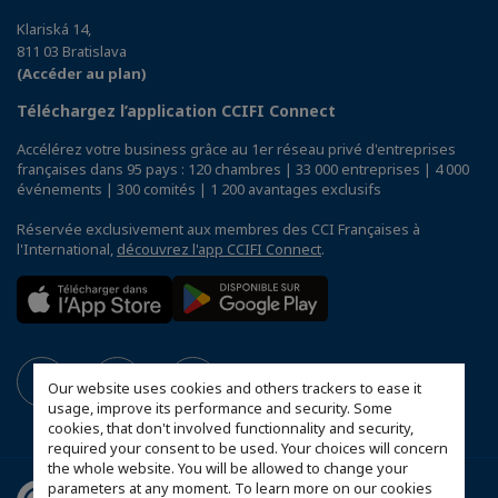
Klariská 14,
811 03 Bratislava
(Accéder au plan)
Téléchargez l’application CCIFI Connect
Accélérez votre business grâce au 1er réseau privé d'entreprises
françaises dans 95 pays : 120 chambres | 33 000 entreprises | 4 000
événements | 300 comités | 1 200 avantages exclusifs
Réservée exclusivement aux membres des CCI Françaises à
l'International,
découvrez l'app CCIFI Connect
.
Our website uses cookies and others trackers to ease it
usage, improve its performance and security. Some
cookies, that don't involved functionnality and security,
required your consent to be used. Your choices will concern
the whole website. You will be allowed to change your
parameters at any moment. To learn more on our cookies