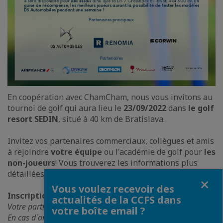
En coopération avec ChamCham, nous vous invitons au
tournoi de golf qui aura lieu le
23/09/2022
dans
le golf
resort SEDIN
, situé à 40 km de Bratislava.
Invitez vos partenaires commerciaux, collègues et amis
à rejoindre
votre équipe
ou l'académie de golf pour
les
non-joueurs
! Vous trouverez les informations plus
détaillées dans l'invitation.
Fermer
Vous voulez recevoir des
Inscription
:
evenements(@)fsok.sk
actualités de la CCFS dans
Votre participation peut être annulée jusqu´au 19.09.2022.
votre boîte email ?
En cas d´annulation après cette date le prix complet de