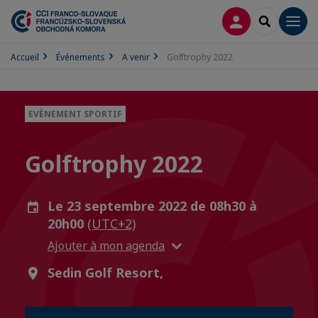
CONNEXION
RECHERCH
Men
Accueil
Événements
A venir
Golftrophy 2022
EVÈNEMENT SPORTIF
Golftrophy 2022
Le 23 septembre 2022 de 08h30 à
20h00
(UTC+2)
Ajouter à mon agenda
Sedin Golf Resort,