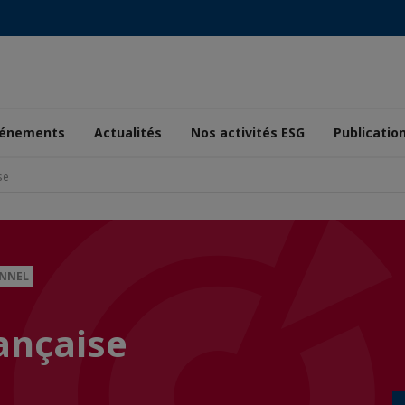
énements
Actualités
Nos activités ESG
Publicatio
se
ONNEL
ançaise