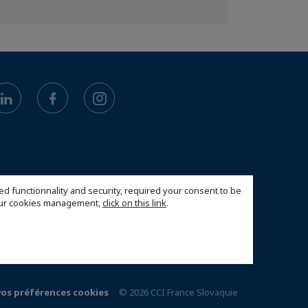
ed functionnality and security, required your consent to be
 our cookies management,
click on this link
.
vos préférences cookies
© 2026 CCI France Slovaquie