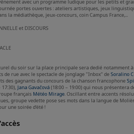
'événement avec un programme ludique pour les petits et gra
rnée portes ouvertes : ateliers artistiques, jeux linguistiq
ans la médiathèque, jeux-concours, coin Campus France,...
NNELLE et DISCOURS
ACLE
rel du soir sur la place principale sera dedié notamment à
ts de rue avec le spectacle de jonglage "Inbox" de
Soralino 
erts des gagnants du concours de la chanson francophone
Sp
 17:30),
Jana Gavačová
(18:00 – 19:00) qui nous présentera 
groupe français
Météo Mirage
. Oscillant entre accents résol
ues, groupe vedette pose ses mots dans la langue de Molièr
ur une soirée d‘été !
'accès