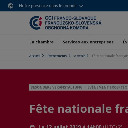
Notre présence dans le monde
La chambre
Services aux entreprises
Év
Accueil
Événements
A venir
Fête nationale françai
BESONDERE VERANSTALTUNG • EVÈNEMENT EXCEPTI
Fête nationale fr
Le 12 juillet 2019 à 14h00
(UTC+2)