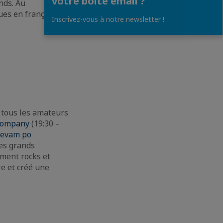
votre boîte email ?
nds. Au
ues en français, la
Inscrivez-vous à notre newsletter !
 tous les amateurs
Company
(19:30 –
ievam po
des grands
ument rocks et
e et créé une