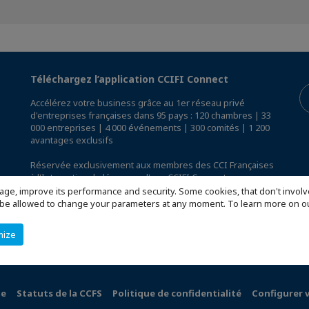
Téléchargez l’application CCIFI Connect
Accélérez votre business grâce au 1er réseau privé
d'entreprises françaises dans 95 pays : 120 chambres | 33
000 entreprises | 4 000 événements | 300 comités | 1 200
avantages exclusifs
Réservée exclusivement aux membres des CCI Françaises
à l'International,
découvrez l'app CCIFI Connect
.
age, improve its performance and security. Some cookies, that don't involv
ill be allowed to change your parameters at any moment. To learn more on
mize
te
Statuts de la CCFS
Politique de confidentialité
Configurer 