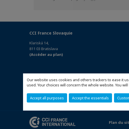
sur
sur
Facebook
Linkedin
CCI France Slovaquie
Klariská 14,
811 03 Bratislava
(Accéder au plan)
Our website uses cookies and others trackers to ease it us
used. Your choices will concern the whole website. You w
Accept all purposes
Accept the essentials
Custo
Plan du si