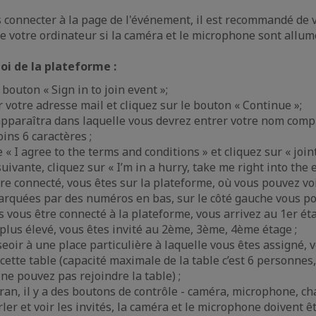
 connecter à la page de l'événement, il est recommandé de v
 votre ordinateur si la caméra et le microphone sont allum
t
oi de la plateforme :
 bouton « Sign in to join event »;
ir votre adresse mail et cliquez sur le bouton « Continue »;
pparaîtra dans laquelle vous devrez entrer votre nom compl
ins 6 caractères ;
 « I agree to the terms and conditions » et cliquez sur « join
uivante, cliquez sur « I’m in a hurry, take me right into the 
re connecté, vous êtes sur la plateforme, où vous pouvez voi
rquées par des numéros en bas, sur le côté gauche vous po
s vous être connecté à la plateforme, vous arrivez au 1er éta
lus élevé, vous êtes invité au 2ème, 3ème, 4ème étage ;
eoir à une place particulière à laquelle vous êtes assigné, v
 cette table (capacité maximale de la table c’est 6 personnes
e pouvez pas rejoindre la table) ;
cran, il y a des boutons de contrôle - caméra, microphone, ch
rler et voir les invités, la caméra et le microphone doivent ê