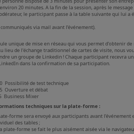
 personne dispose de 3 minutes pour présenter son entrepr
nviron 20 minutes. A la fin de la session, après le message 
érateur, le participant passe à la table suivante qui lui a é
 communiqués via mail avant l’événement).
rmule unique de mise en réseau qui vous permet d'obtenir d
u lieu de l'échange traditionnel de cartes de visite, nous v
oindre un groupe de Linkedin ! Chaque participant recevra un 
inkedIn dans la confirmation de sa participation.
 Possibilité de test technique
5 Ouverture et débat
5 Business Mixer
ormations techniques sur la plate-forme :
plate-forme sera envoyé aux participants avant l’événement
viduel des tables ;
a plate-forme se fait le plus aisément aisée via le navigat