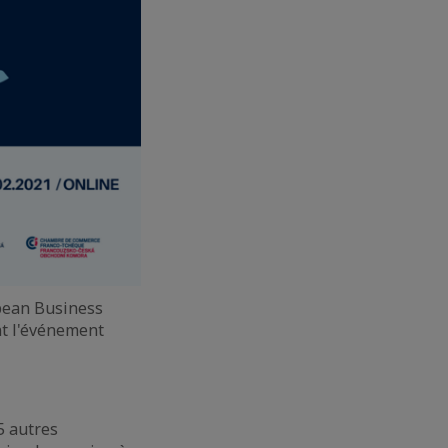
opean Business
nt l'événement
5 autres