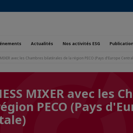
énements
Actualités
Nos activités ESG
Publicatio
XER avec les Chambres bilatérales de la région PECO (Pays d'Europe Centrale
SS MIXER avec les C
 région PECO (Pays d'E
tale)