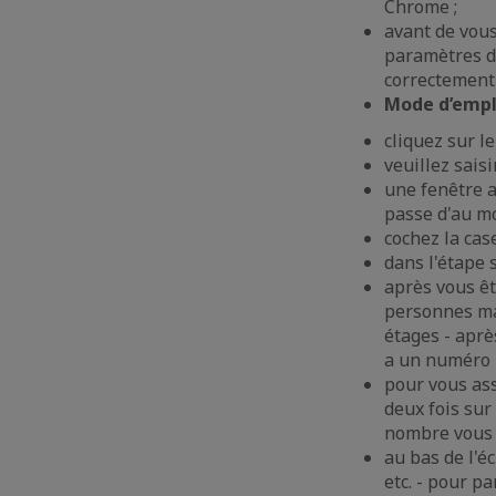
Chrome ;
avant de vous
paramètres de
correctemen
Mode d’empl
cliquez sur le
veuillez sais
une fenêtre a
passe d'au mo
cochez la case
dans l'étape s
après vous êt
personnes ma
étages - aprè
a un numéro p
pour vous ass
deux fois sur
nombre vous n
au bas de l'é
etc. - pour pa