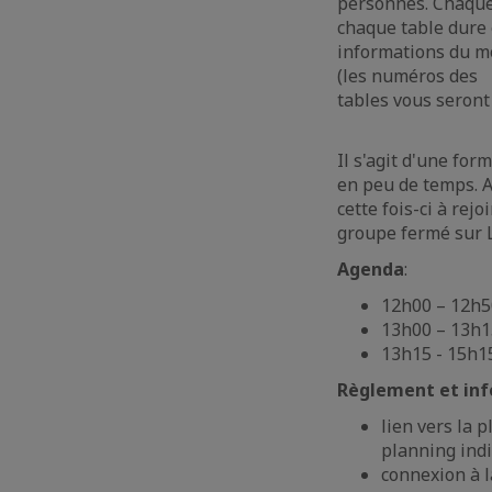
personnes. Chaque
chaque table dure e
informations du mod
(les numéros des
tables vous seront
Il s'agit d'une fo
en peu de temps. A
cette fois-ci à rej
groupe fermé sur L
Agenda
:
12h00 – 12h50
13h00 – 13h1
13h15 - 15h1
Règlement et inf
lien vers la 
planning indi
connexion à l