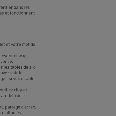
érifier dans les
és et fonctionnent
et et votre mot de
t event now »;
event »;
r les tables de six
uvez voir les
ge - si votre table
euillez cliquer
, au-delà de ce
at, partage d'écran,
tre allumés ;