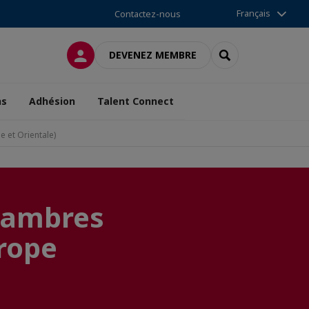
Français
Contactez-nous
CONNEXION
RECHERCHER
DEVENEZ MEMBRE
ns
Adhésion
Talent Connect
 et Orientale)
hambres
urope