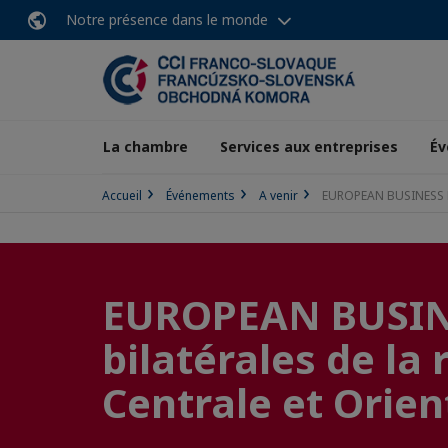
Notre présence dans le monde
La chambre
Services aux entreprises
Év
Accueil
Événements
A venir
EUROPEAN BUSINESS MI
EUROPEAN BUSINE
bilatérales de la
Centrale et Orien