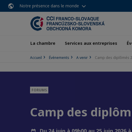
Notre présence dans le monde
La chambre
Services aux entreprises
Év
Accueil
Événements
A venir
Camp des diplômés 
FORUMS
Camp des diplôm
Du 24 juin à 09h00 au 25 juin 2026 