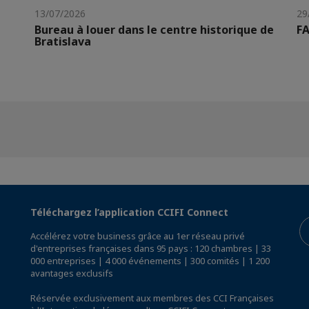
13/07/2026
29
Bureau à louer dans le centre historique de
FA
Bratislava
Téléchargez l’application CCIFI Connect
Accélérez votre business grâce au 1er réseau privé
d'entreprises françaises dans 95 pays : 120 chambres | 33
000 entreprises | 4 000 événements | 300 comités | 1 200
avantages exclusifs
Réservée exclusivement aux membres des CCI Françaises