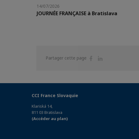
14/07/2026
JOURNÉE FRANÇAISE à Bratislava
Partager
Partager
Partager cette page
sur
sur
Facebook
Linkedin
CCI France Slovaquie
Klariská 14,
811 03 Bratislava
(Accéder au plan)