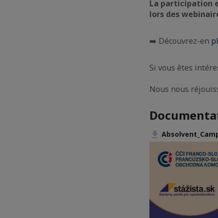
La participation 
lors des webinair
➡️ Découvrez-en
p
Si vous êtes intére
Nous nous réjouiss
Documenta
Absolvent_Camp_