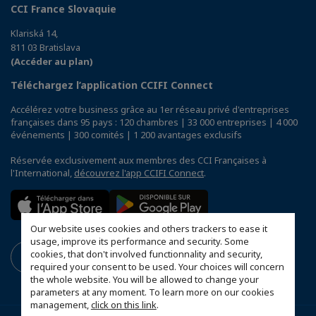
CCI France Slovaquie
Klariská 14,
811 03 Bratislava
(Accéder au plan)
Téléchargez l’application CCIFI Connect
Accélérez votre business grâce au 1er réseau privé d'entreprises
françaises dans 95 pays : 120 chambres | 33 000 entreprises | 4 000
événements | 300 comités | 1 200 avantages exclusifs
Réservée exclusivement aux membres des CCI Françaises à
l'International,
découvrez l'app CCIFI Connect
.
Our website uses cookies and others trackers to ease it
usage, improve its performance and security. Some
cookies, that don't involved functionnality and security,
required your consent to be used. Your choices will concern
the whole website. You will be allowed to change your
parameters at any moment. To learn more on our cookies
management,
click on this link
.