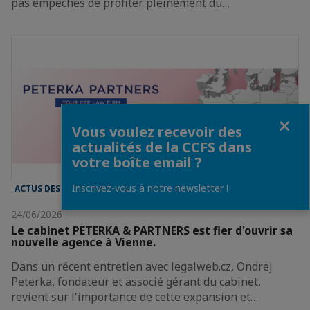
pas empêchés de profiter pleinement du…
Fermer
Vous voulez recevoir des
actualités de la CCFS dans
votre boîte email ?
Inscrivez-vous à notre newsletter !
ACTUS DES ENTREPRISES
24/06/2026
Le cabinet PETERKA & PARTNERS est fier d'ouvrir sa
nouvelle agence à Vienne.
Dans un récent entretien avec legalweb.cz, Ondrej
Peterka, fondateur et associé gérant du cabinet,
revient sur l'importance de cette expansion et…