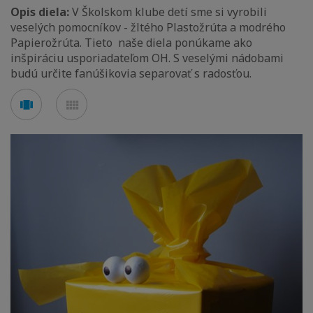
Opis diela:
V Školskom klube detí sme si vyrobili
veselých pomocníkov - žltého Plastožrúta a modrého
Papierožrúta. Tieto naše diela ponúkame ako
inšpiráciu usporiadateľom OH. S veselými nádobami
budú určite fanúšikovia separovať s radosťou.
Voir
Voir
en
en
mode
mode
carousel
mosaïque