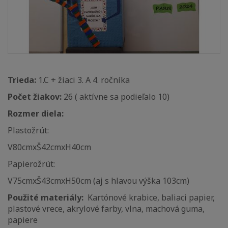
Trieda:
1.C + žiaci 3. A 4. ročníka
Počet žiakov:
26 ( aktívne sa podieľalo 10)
Rozmer diela:
Plastožrút:
V80cmxŠ42cmxH40cm
Papierožrút:
V75cmxŠ43cmxH50cm (aj s hlavou výška 103cm)
Použité materiály:
Kartónové krabice, baliaci papier,
plastové vrece, akrylové farby, vlna, machová guma,
papiere