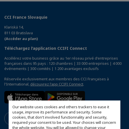
CCI France Slovaquie
Klariská 14,
811 03 Bratislava
(Accéder au plan)
Téléchargez l’application CCIFI Connect
Accélérez votre business grâce au 1er réseau privé d'entreprises
françaises dans 95 pays : 120 chambres | 33 000 entreprises | 4 000
événements | 300 comités | 1 200 avantages exclusifs
Réservée exclusivement aux membres des CCI Françaises à
l'International,
découvrez l'app CCIFI Connect
.
Our website uses cookies and others trackers to ease it
usage, improve its performance and security. Some
cookies, that don't involved functionnality and security,
required your consent to be used. Your choices will concern
the whole website. You will be allowed to change your