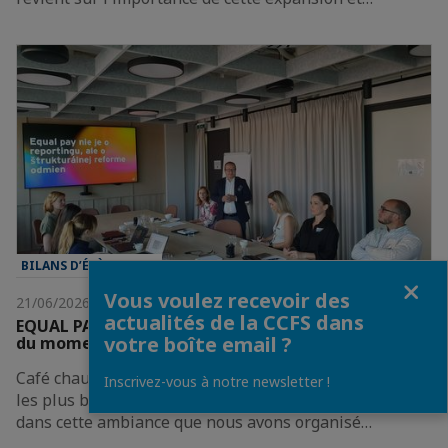
BILANS D’ÉVÈNEMENT
Fermer
Vous voulez recevoir des
21/06/2026
actualités de la CCFS dans
EQUAL PAY ACT - Un des sujets RH les plus brûlants
votre boîte email ?
du moment
Café chaud, viennoiseries fraîches et l’un des sujets RH
Inscrivez-vous à notre newsletter !
les plus brûlants du moment - EQUAL PAY ACT.C’est
dans cette ambiance que nous avons organisé…