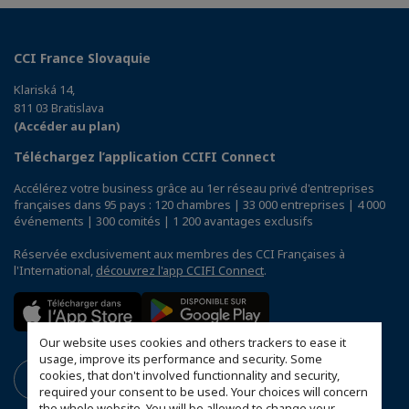
CCI France Slovaquie
Klariská 14,
811 03 Bratislava
(Accéder au plan)
Téléchargez l’application CCIFI Connect
Accélérez votre business grâce au 1er réseau privé d'entreprises
françaises dans 95 pays : 120 chambres | 33 000 entreprises | 4 000
événements | 300 comités | 1 200 avantages exclusifs
Réservée exclusivement aux membres des CCI Françaises à
l'International,
découvrez l'app CCIFI Connect
.
Our website uses cookies and others trackers to ease it
usage, improve its performance and security. Some
cookies, that don't involved functionnality and security,
required your consent to be used. Your choices will concern
the whole website. You will be allowed to change your