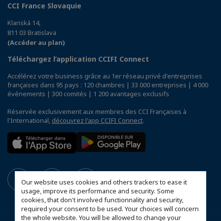
CCI France Slovaquie
Klariská 14,
811 03 Bratislava
(Accéder au plan)
Téléchargez l’application CCIFI Connect
Accélérez votre business grâce au 1er réseau privé d'entreprises
françaises dans 95 pays : 120 chambres | 33 000 entreprises | 4 000
événements | 300 comités | 1 200 avantages exclusifs
Réservée exclusivement aux membres des CCI Françaises à
l'International,
découvrez l'app CCIFI Connect
.
Our website uses cookies and others trackers to ease it
usage, improve its performance and security. Some
cookies, that don't involved functionnality and security,
required your consent to be used. Your choices will concern
the whole website. You will be allowed to change your