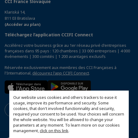
CCI France Slovaquie
Klariská 14,
811 03 Bratislava
(Accéder au plan)
Téléchargez l’application CCIFI Connect
Accélérez votre business grâce au 1er réseau privé d'entreprises
françaises dans 95 pays : 120 chambres | 33 000 entreprises | 4 000
événements | 300 comités | 1 200 avantages exclusifs
Réservée exclusivement aux membres des CCI Françaises à
l'International,
découvrez l'app CCIFI Connect
.
Our website uses cookies and others trackers to ease it
usage, improve its performance and security. Some
cookies, that don't involved functionnality and security,
required your consent to be used. Your choices will concern
the whole website. You will be allowed to change your
parameters at any moment. To learn more on our cookies
management,
click on this link
.