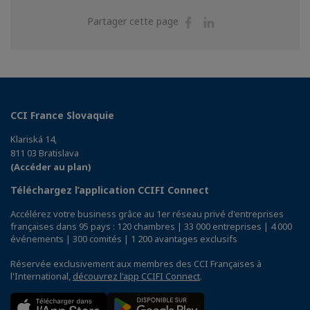
Partager
Partager
Partager cette page
sur
sur
Facebook
Linkedin
CCI France Slovaquie
Klariská 14,
811 03 Bratislava
(Accéder au plan)
Téléchargez l’application CCIFI Connect
Accélérez votre business grâce au 1er réseau privé d'entreprises
françaises dans 95 pays : 120 chambres | 33 000 entreprises | 4 000
événements | 300 comités | 1 200 avantages exclusifs
Réservée exclusivement aux membres des CCI Françaises à
l'International,
découvrez l'app CCIFI Connect
.