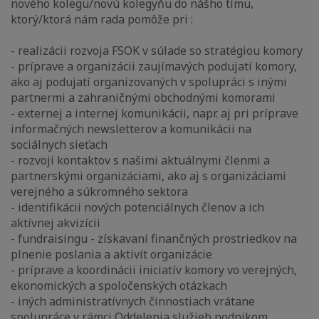
nového kolegu/novú kolegyňu do nášho tímu,
ktorý/ktorá nám rada pomôže pri :
- realizácii rozvoja FSOK v súlade so stratégiou komory
- príprave a organizácii zaujímavých podujatí komory,
ako aj podujatí organizovaných v spolupráci s inými
partnermi a zahraničnými obchodnými komorami
- externej a internej komunikácii, napr. aj pri príprave
informačných newsletterov a komunikácii na
sociálnych sieťach
- rozvoji kontaktov s našimi aktuálnymi členmi a
partnerskými organizáciami, ako aj s organizáciami
verejného a súkromného sektora
- identifikácii nových potenciálnych členov a ich
aktívnej akvizícii
- fundraisingu - získavaní finančných prostriedkov na
plnenie poslania a aktivít organizácie
- príprave a koordinácii iniciatív komory vo verejných,
ekonomických a spoločenských otázkach
- iných administratívnych činnostiach vrátane
spolupráce v rámci Oddelenia služieb podnikom