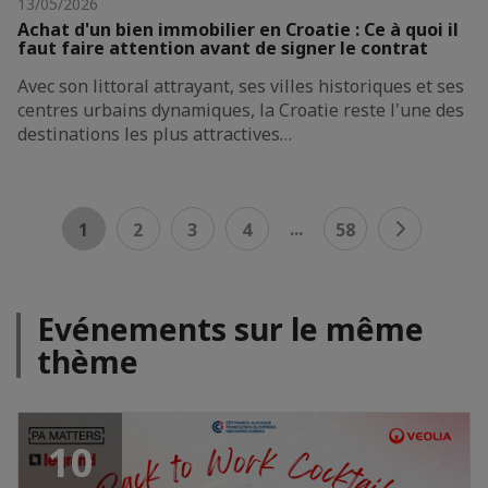
13/05/2026
Achat d'un bien immobilier en Croatie : Ce à quoi il
faut faire attention avant de signer le contrat
Avec son littoral attrayant, ses villes historiques et ses
centres urbains dynamiques, la Croatie reste l'une des
destinations les plus attractives…
...
1
2
3
4
58
Evénements sur le même
thème
10