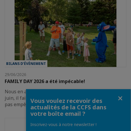
BILANS D’ÉVÈNEMENT
29/06/2026
FAMILY DAY 2026 a été impécable!
Nous en avons pleinement profité !Oui, ce samedi 20
Fermer
juin, il faisait vraiment très chaud. Mais cela ne nous a
Vous voulez recevoir des
pas empêchés de profiter pleinement du…
actualités de la CCFS dans
votre boîte email ?
Inscrivez-vous à notre newsletter !