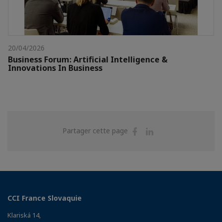
20/04/2026
Business Forum: Artificial Intelligence &
Innovations In Business
Partager
Partager
Partager cette page
sur
sur
Facebook
Linkedin
CCI France Slovaquie
Klariská 14,