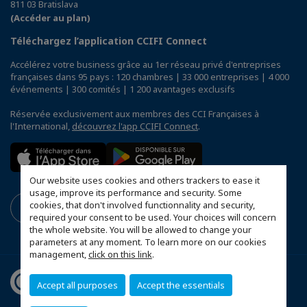
811 03 Bratislava
(Accéder au plan)
Téléchargez l’application CCIFI Connect
Accélérez votre business grâce au 1er réseau privé d'entreprises
françaises dans 95 pays : 120 chambres | 33 000 entreprises | 4 000
événements | 300 comités | 1 200 avantages exclusifs
Réservée exclusivement aux membres des CCI Françaises à
l'International,
découvrez l'app CCIFI Connect
.
Our website uses cookies and others trackers to ease it
usage, improve its performance and security. Some
cookies, that don't involved functionnality and security,
required your consent to be used. Your choices will concern
the whole website. You will be allowed to change your
parameters at any moment. To learn more on our cookies
management,
click on this link
.
Accept all purposes
Accept the essentials