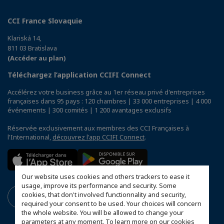
CCI France Slovaquie
Klariská 14,
811 03 Bratislava
(Accéder au plan)
Téléchargez l’application CCIFI Connect
Accélérez votre business grâce au 1er réseau privé d'entreprises
françaises dans 95 pays : 120 chambres | 33 000 entreprises | 4 000
événements | 300 comités | 1 200 avantages exclusifs
Réservée exclusivement aux membres des CCI Françaises à
l'International,
découvrez l'app CCIFI Connect
.
Our website uses cookies and others trackers to ease it
usage, improve its performance and security. Some
cookies, that don't involved functionnality and security,
required your consent to be used. Your choices will concern
the whole website. You will be allowed to change your
parameters at any moment. To learn more on our cookies