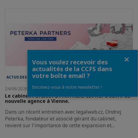
Fermer
Vous voulez recevoir des
actualités de la CCFS dans
votre boîte email ?
ACTUS DES ENTREPRISES
Inscrivez-vous à notre newsletter !
24/06/2026
Le cabinet PETERKA & PARTNERS est fier d'ouvrir sa
nouvelle agence à Vienne.
Dans un récent entretien avec legalweb.cz, Ondrej
Peterka, fondateur et associé gérant du cabinet,
revient sur l'importance de cette expansion et…