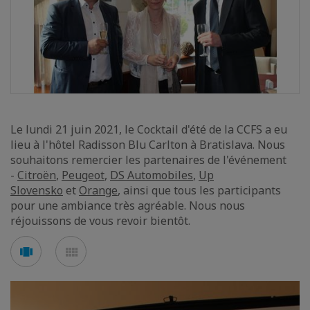
Le lundi 21 juin 2021, le Cocktail d'été de la CCFS a eu
lieu à l'hôtel Radisson Blu Carlton à Bratislava. Nous
souhaitons remercier les partenaires de l'événement
-
Citroën
,
Peugeot
,
DS Automobiles
,
Up
Slovensko
et
Orange
, ainsi que tous les participants
pour une ambiance très agréable. Nous nous
réjouissons de vous revoir bientôt.
Voir
Voir
en
en
mode
mode
carousel
mosaïque