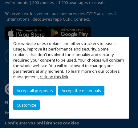
événements | 300 comités | 1 200 avantages exclusifs
Réservée exclusivement aux membres des CCI Françaises à
l'International,
découvrez l'app CCIFI Connect
.
Our website uses cookies and others trackers to ease it
usage, improve its performance and security. Some
cookies, that don't involved functionnality and security,
required your consent to be used. Your choices will concern
the whole website. You will be allowed to change your
parameters at any moment. To learn more on our cookies
management,
click on this link
.
Accept all purposes
Accept the essentials
Plan du site
Statuts de la CCFS
Customize
Politique de confidentialité
Configurer vos préférences cookies
© 2026 CCI France Slovaquie