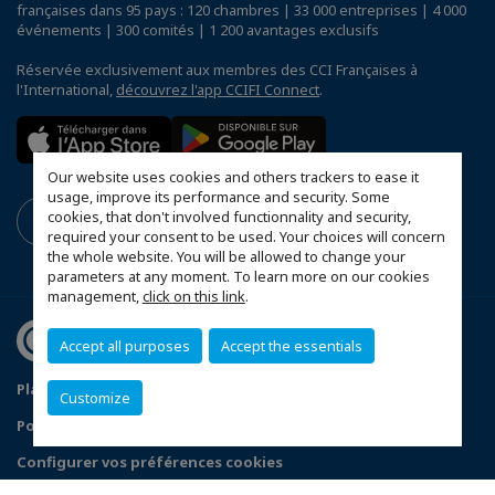
françaises dans 95 pays : 120 chambres | 33 000 entreprises | 4 000
événements | 300 comités | 1 200 avantages exclusifs
Réservée exclusivement aux membres des CCI Françaises à
l'International,
découvrez l'app CCIFI Connect
.
Our website uses cookies and others trackers to ease it
usage, improve its performance and security. Some
cookies, that don't involved functionnality and security,
required your consent to be used. Your choices will concern
the whole website. You will be allowed to change your
parameters at any moment. To learn more on our cookies
management,
click on this link
.
Accept all purposes
Accept the essentials
Plan du site
Statuts de la CCFS
Customize
Politique de confidentialité
Configurer vos préférences cookies