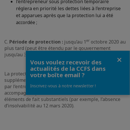
l’entrepreneur sous protection temporaire
réglera en priorité les dettes liées à l’entreprise
et apparues après que la protection lui a été
accordée ;
er
C.
Période de protection :
jusqu’au 1
octobre 2020 au
plus tard (peut être étendu par le gouvernement
jusqu’au 31 décembre 2020).
Fermer
Vous voulez recevoir des
actualités de la CCFS dans
La protection contre la faillite sera accordée sans délai
votre boîte email ?
supplémentaire sur la base d’une demande déposée
Inscrivez-vous à notre newsletter !
par l’entrepreneur au tribunal compétent,
accompagnée par une déclaration sur l’honneur des
éléments de fait substantiels (par exemple, l’absence
d’insolvabilité au 12 mars 2020).