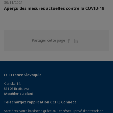
30/11/2021
Aperçu des mesures actuelles contre la COVID-19
Partager
Partager
Partager cette page
sur
sur
Facebook
Linkedin
CCI France Slovaquie
Klariská 14,
811 03 Bratislava
(Accéder au plan)
Téléchargez l’application CCIFI Connect
Accélérez votre business grâce au 1er réseau privé d'entreprises